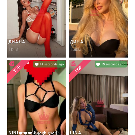
ДИАНА
ДИНА
Tbilisi
Tbilisi
14 secconds ago
15 secconds ago
TOP
TOP
NINI❤️❤️❤️ ᲛᲧᲐᲕᲡ ᲓᲐᲥᲐᲚᲘᲪ
LINA