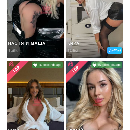
НАСТЯ И МАША
КИРА
Tbilisi
Tbilisi
Verified
16 secconds ago
16 secconds ago
TOP
TOP