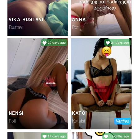
VIKA RUSTAVI
ANNA
Rustavi
Poti
20 days ago
21 days ago
NENSI
KATO
Poti
Kutaisi
Verified
24 days ago
1 months ago