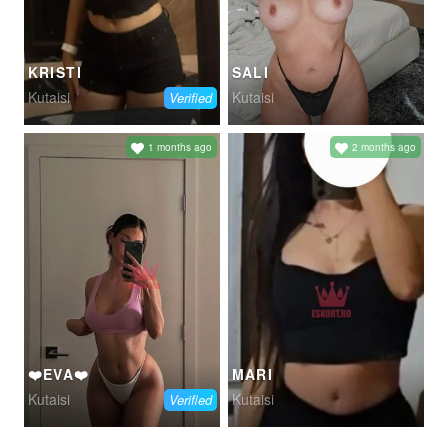
KRISTI
SALI
Kutaisi
Kutaisi
Verified
1 months ago
2 months ago
❤️EVA❤️
MARI
Kutaisi
Kutaisi
Verified