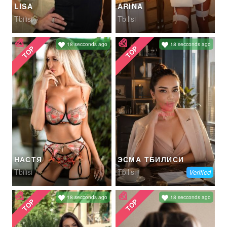
LISA
ARINA
Tbilisi
Tbilisi
18 secconds ago
18 secconds ago
TOP
TOP
НАСТЯ
ЭСМА ТБИЛИСИ
Tbilisi
Tbilisi
Verified
18 secconds ago
18 secconds ago
TOP
TOP