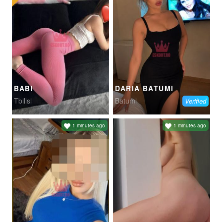
BABI
DARIA BATUMI
Tbilisi
Batumi
Verified
1 minutes ago
1 minutes ago