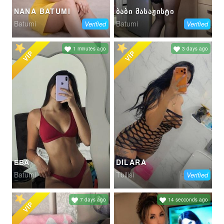
NANA BATUMI
ᲑᲐᲑᲘ ᲛᲐᲡᲐᲟᲘᲡᲢᲘ
Batumi
Batumi
Verified
Verified
1 minutes ago
3 days ago
VIP
VIP
ЕВА
DILARA
Batumi
Tbilisi
Verified
7 days ago
14 secconds ago
VIP