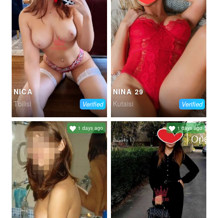
NICA
NINA 29
Tbilisi
Kutaisi
Verified
Verified
1 days ago
1 days ago