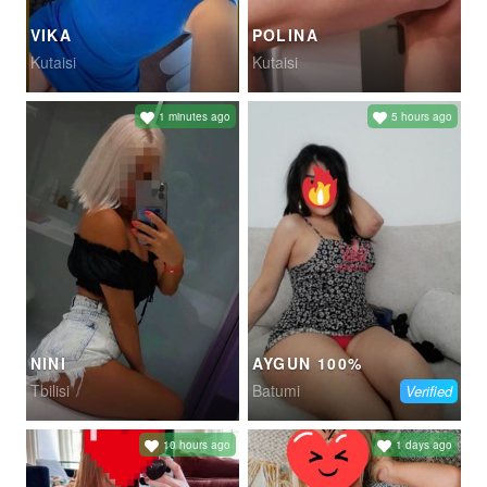
VIKA
POLINA
Kutaisi
Kutaisi
1 minutes ago
5 hours ago
NINI
AYGUN 100%
Tbilisi
Batumi
Verified
10 hours ago
1 days ago