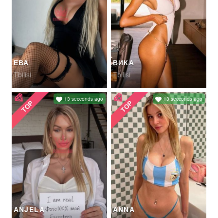
ЕВА
ВИКА
Tbilisi
Tbilisi
13 secconds ago
13 secconds ago
TOP
TOP
ANJELA
ANNA