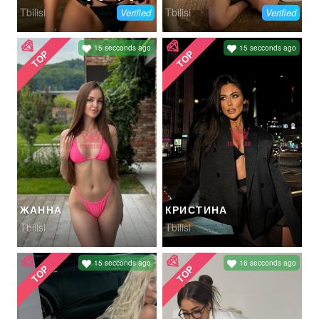
Tbilisi
Tbilisi
Verified
Verified
15 secconds ago
15 secconds ago
TOP
TOP
ЖАННА
КРИСТИНА
Tbilisi
Tbilisi
15 secconds ago
16 secconds ago
TOP
TOP