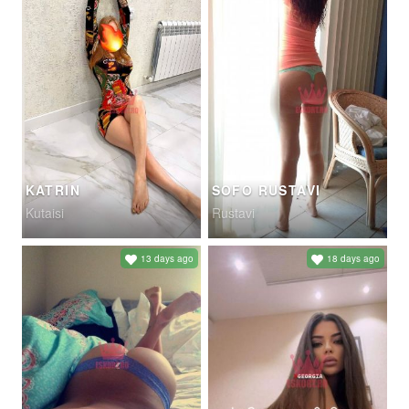
KATRIN
SOFO RUSTAVI
Kutaisi
Rustavi
13 days ago
18 days ago