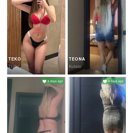
TEKO
TEONA
Tbilisi
Kutaisi
3 days ago
4 days ago