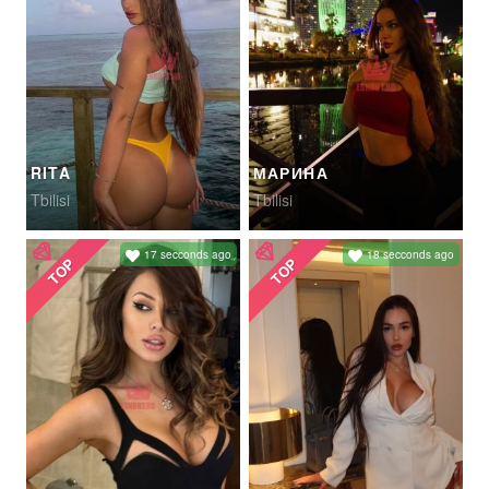
RITA
МАРИНА
Tbilisi
Tbilisi
17 secconds ago
18 secconds ago
TOP
TOP