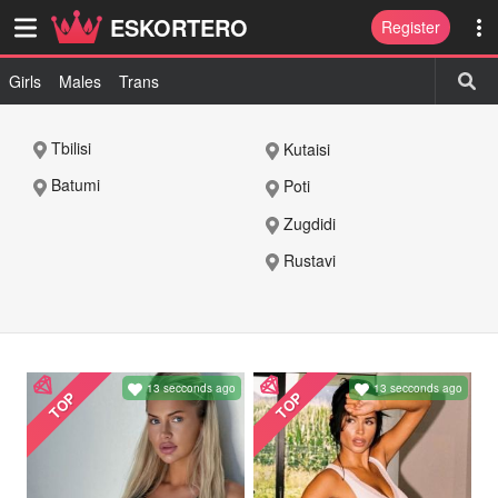
ESKORTERO
Register
Girls
Males
Trans
Tbilisi
Kutaisi
Batumi
Poti
Zugdidi
Rustavi
13 secconds ago
13 secconds ago
TOP
TOP