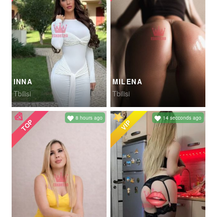
INNA
MILENA
Tbilisi
Tbilisi
8 hours ago
14 secconds ago
TOP
VIP