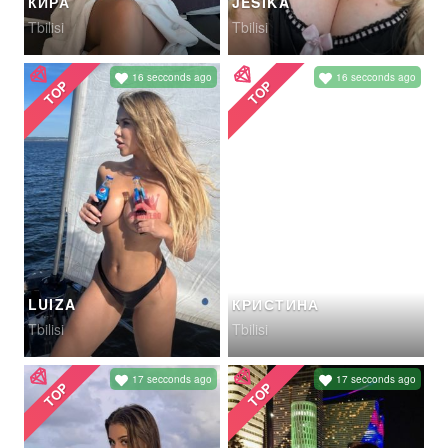
КИРА
JESIKA
Tbilisi
Tbilisi
16 secconds ago
16 secconds ago
TOP
TOP
LUIZA
КРИСТИНА
Tbilisi
Tbilisi
17 secconds ago
17 secconds ago
TOP
TOP